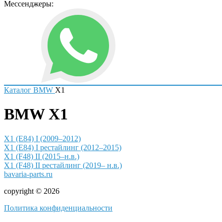
Мессенджеры:
Каталог
BMW
X1
BMW X1
X1 (E84) I (2009–2012)
X1 (E84) I рестайлинг (2012–2015)
X1 (F48) II (2015–н.в.)
X1 (F48) II рестайлинг (2019– н.в.)
bavaria-parts.ru
copyright © 2026
Политика конфиденциальности